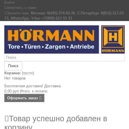
Войти
Свяжитесь с нами
Звоните нам:
Москва: 8(495)-374-50-30, С-Петербург 8(812)-313-23-
73, WhatsApp, Viber +7(900) 623 53 33
Поиск
Корзина:
(пусто)
Нет товаров
Бесплатная доставка!
Доставка:
0,00 руб
Итого, к оплате:
Оформить заказ
Товар успешно добавлен в
корзину