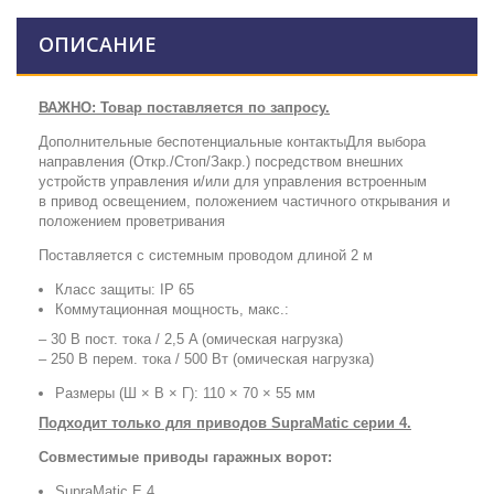
ОПИСАНИЕ
ВАЖНО: Товар поставляется по запросу.
Дополнительные беспотенциальные контакты
Для выбора
направления (Откр./Стоп/Закр.) посредством внешних
устройств управления и/или для управления встроенным
в привод освещением, положением частичного открывания и
положением проветривания
Поставляется с системным проводом длиной 2 м
Класс защиты: IP 65
Коммутационная мощность, макс.:
– 30 В пост. тока / 2,5 A (омическая нагрузка)
– 250 В перем. тока / 500 Вт (омическая нагрузка)
Размеры (Ш × В × Г): 110 × 70 × 55 мм
Подходит только для приводов SupraMatic серии 4.
Совместимые приводы гаражных ворот:
SupraMatic E 4