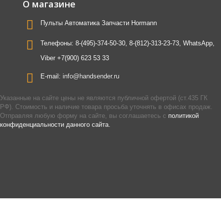
О магазине
Пульты Автоматика Запчасти Hormann
Телефоны:
8-(495)-374-50-30, 8-(812)-313-23-73, WhatsApp,
Viber +7(900) 623 53 33
E-mail:
info@handsender.ru
Указанные на сайте цены не являются публичной офертой (ст.435 ГК
РФ). Стоимость и наличие товара просьба уточнять в офисах продаж.
Отправляя любую форму на сайте, вы соглашаетесь с
политикой
конфиденциальности данного сайта.