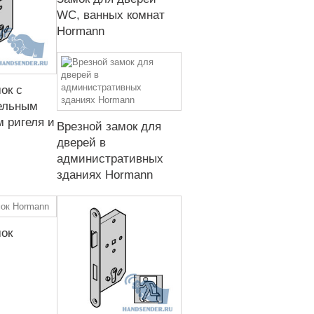
WC, ванных комнат
Hormann
ок с
ельным
 ригеля и
Врезной замок для
дверей в
административных
зданиях Hormann
мок