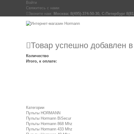
Войти
Свяжитесь с нами
Звоните нам:
Москва: 8(495)-374-50-30, С-Петербург 8(81
Товар успешно добавлен в
Количество
Итого, к оплате:
Категории
Пульты HORMANN
Пульты Hormann BiSecur
Пульты Hormann 868 Mhz
Пульты Hormann 433 Mhz