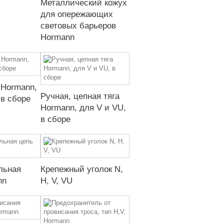
Металлический кожух
для опережающих
световых барьеров
Hormann
 Hormann,
Ручная, цепная тяга
 в сборе
Hormann, для V и VU,
в сборе
льная
Крепежный уголок N,
nn
H, V, VU