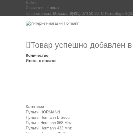
Войти
Свяжитесь с нами
Звоните нам:
Москва: 8(495)-374-50-30, С-Петербург 8(81
Товар успешно добавлен в
Количество
Итого, к оплате:
Категории
Пульты HORMANN
Пульты Hormann BiSecur
Пульты Hormann 868 Mhz
Пульты Hormann 433 Mhz