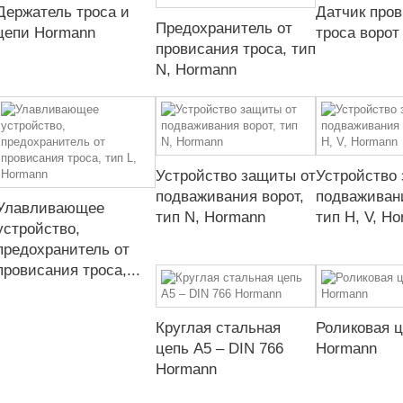
Держатель троса и
Датчик про
Предохранитель от
цепи Hormann
троса ворот
провисания троса, тип
N, Hormann
Устройство защиты от
Устройство
подваживания ворот,
подваживани
Улавливающее
тип N, Hormann
тип H, V, H
устройство,
предохранитель от
провисания троса,...
Круглая стальная
Роликовая 
цепь A5 – DIN 766
Hormann
Hormann