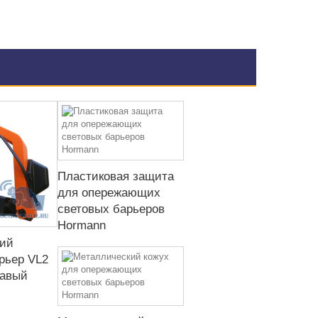
Пластиковая защита
для опережающих
световых барьеров
Hormann
ий
рьер VL2
равый