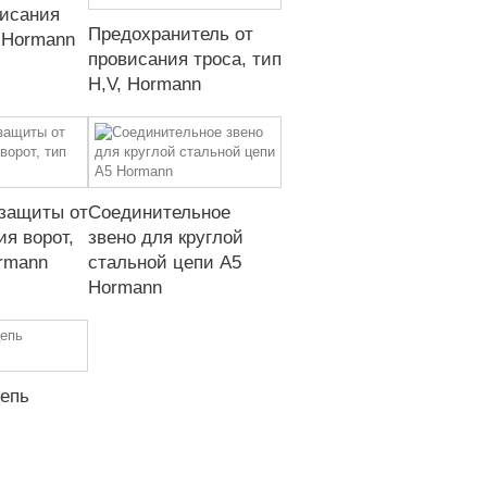
висания
Предохранитель от
 Hormann
провисания троса, тип
H,V, Hormann
 защиты от
Соединительное
я ворот,
звено для круглой
ormann
стальной цепи A5
Hormann
цепь