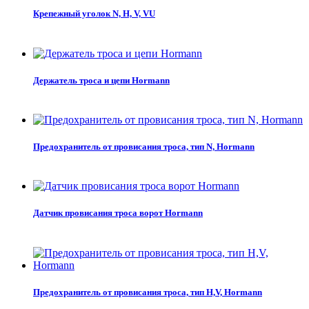
Крепежный уголок N, H, V, VU
Держатель троса и цепи Hormann
Предохранитель от провисания троса, тип N, Hormann
Датчик провисания троса ворот Hormann
Предохранитель от провисания троса, тип H,V, Hormann