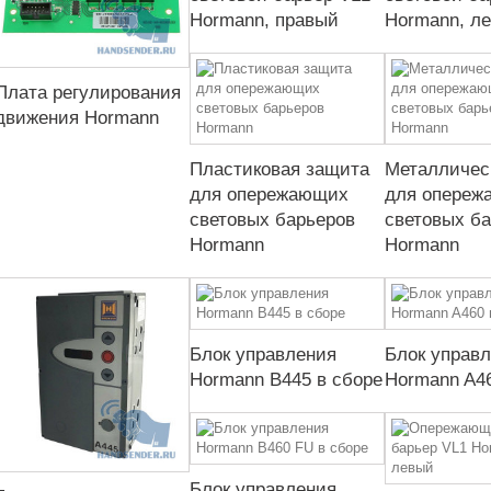
Hormann, правый
Hormann, л
Плата регулирования
движения Hormann
Пластиковая защита
Металличес
для опережающих
для опереж
световых барьеров
световых б
Hormann
Hormann
Блок управления
Блок управ
Hormann B445 в сборе
Hormann A46
Блок управления