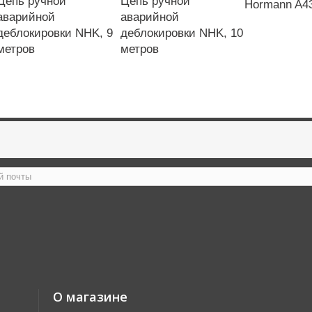
Цепь ручной
Цепь ручной
Hormann A43
аварийной
аварийной
деблокировки NHK, 9
деблокировки NHK, 10
метров
метров
О магазине