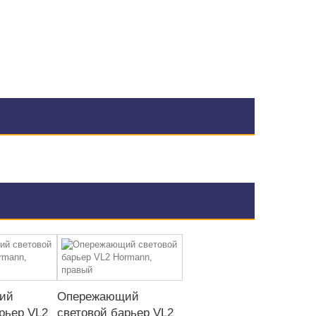
ий
Опережающий
рьер VL2
световой барьер VL2