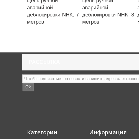
Цепь ручной
Цепь ручной
аварийной
аварийной
деблокировки NHK, 7
деблокировки NHK, 8
метров
метров
РАССЫЛКА
Ok
Категории
Информация