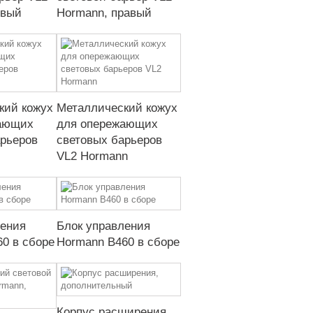
евый
Hormann, правый
кий кожух
Металлический кожух
ающих
для опережающих
арьеров
световых барьеров
VL2 Hormann
ления
Блок управления
0 в сборе
Hormann B460 в сборе
Корпус расширения,