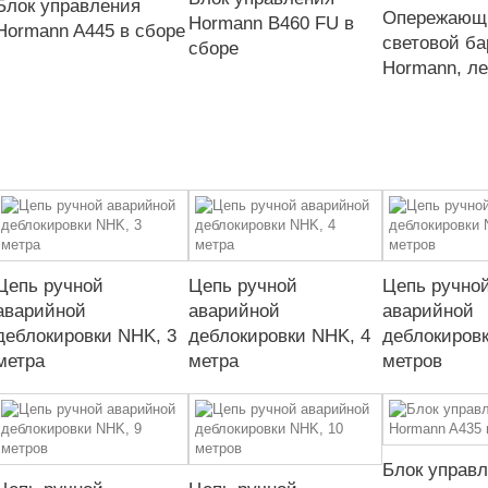
Блок управления
Опережающ
Hormann B460 FU в
Hormann A445 в сборе
световой ба
сборе
Hormann, л
Цепь ручной
Цепь ручной
Цепь ручно
аварийной
аварийной
аварийной
деблокировки NHK, 3
деблокировки NHK, 4
деблокировк
метра
метра
метров
Блок управ