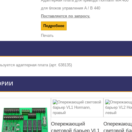
Адаптерная плата для привода Hormann WA 400
для блоков управления A / B 440
Поставляется по запросу.
Подробнее
Печать
ользуется
адаптерная плата (арт. 638135)
ОРИИ
Опережающий
Опережающ
световой барьер VL1
световой ба