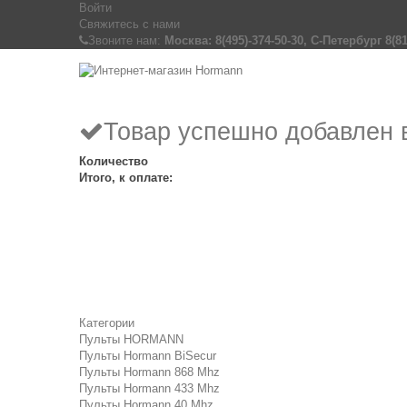
Войти
Свяжитесь с нами
Звоните нам:
Москва: 8(495)-374-50-30, С-Петербург 8(81
Товар успешно добавлен 
Количество
Итого, к оплате:
Категории
Пульты HORMANN
Пульты Hormann BiSecur
Пульты Hormann 868 Mhz
Пульты Hormann 433 Mhz
Пульты Hormann 40 Mhz