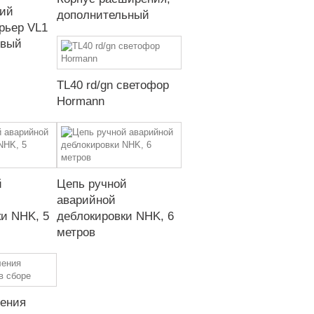
ий
дополнительный
рьер VL1
евый
TL40 rd/gn светофор
Hormann
й
Цепь ручной
аварийной
и NHK, 5
деблокировки NHK, 6
метров
ления