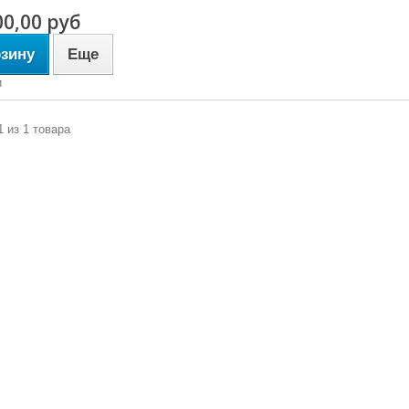
00,00 руб
рзину
Еще
и
1 из 1 товара