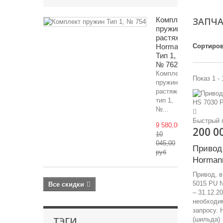
Комплект
ЗАПЧА
пружин
растяжения
Hormann
Сортиров
Тип 1,
№ 762
Комплект
Показ 1 - 
пружин
растяжения
тип 1,
№...
Быстрый 
9 580,00 руб
200 0
10
045,00
Привод 
руб
Horman
Привод, в
5015 PU N
Все скидки
– 31.12.2
необходим
запросу. 
ТЭГИ
(шильда)