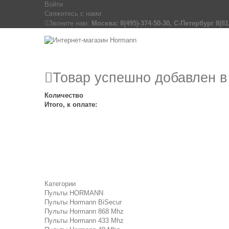
Войти
Свяжитесь с нами
Звоните нам:
Москва: 8(495)-374-50-30, С-Петербург 8(81
Товар успешно добавлен в
Количество
Итого, к оплате:
Категории
Пульты HORMANN
Пульты Hormann BiSecur
Пульты Hormann 868 Mhz
Пульты Hormann 433 Mhz