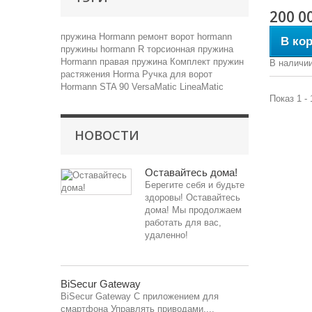
200 0
пружина Hormann
ремонт ворот hormann
В ко
пружины hormann
R торсионная пружина
Hormann
правая пружина
Комплект пружин
В наличи
растяжения Horma
Ручка для ворот
Hormann
STA 90
VersaMatic
LineaMatic
Показ 1 - 
НОВОСТИ
Оставайтесь дома!
Берегите себя и будьте
здоровы! Оставайтесь
дома! Мы продолжаем
работать для вас,
удаленно!
BiSecur Gateway
BiSecur Gateway C приложением для
смартфона Управлять приводами,...