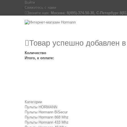
Войти
Свяжитесь с нами
Звоните нам:
Москва: 8(495)-374-50-30, С-Петербург 8(81
Товар успешно добавлен в
Количество
Итого, к оплате:
Категории
Пульты HORMANN
Пульты Hormann BiSecur
Пульты Hormann 868 Mhz
Пульты Hormann 433 Mhz