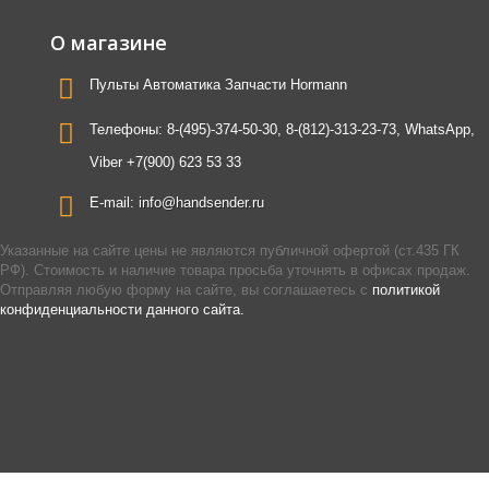
О магазине
Пульты Автоматика Запчасти Hormann
Телефоны:
8-(495)-374-50-30, 8-(812)-313-23-73, WhatsApp,
Viber +7(900) 623 53 33
E-mail:
info@handsender.ru
Указанные на сайте цены не являются публичной офертой (ст.435 ГК
РФ). Стоимость и наличие товара просьба уточнять в офисах продаж.
Отправляя любую форму на сайте, вы соглашаетесь с
политикой
конфиденциальности данного сайта.