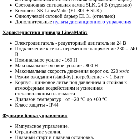
Светодиодная сигнальная лампа SLK, 24 В (отдельно)
Комплект SK LineaMatic (EL 301 + SLK)
Однолучевой свтовой барьер EL 31 (отдельно)
Дополнительные
пульты дистанционного управления
Характеристики привода LineaMatic:
Электродвигатель - редукторный двигатель на 24 В
Подключение к сети - переменное напряжение 230 – 240
В
Номинальное усилие - 160 Н
Максимальное тяговое усилие - 800 Н
Максимальная скорость движения ворот ок. 220 мм/с
Режим ожидания (stand-by) потребление - < 1 Ватт
Корпус - цинковое литье под давлением
и стойкая к
атмосферным воздействиям и усиленная
стекловолокном пластмасса.
Диапазон температур - от −20 °C до +60 °C
Класс защиты - IP44
Функции блока управления:
Импульсное управление.
Ограничение усилия.
Плавный старт и плавная остановка.