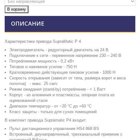
В корзину
ОПИСАНИЕ
Характеристики привода SupraMatic P 4
Электродвигатель - редукторный двигатель на 24 В
Подключение к сети - переменное напряжение 230 – 240 В
Потребляемая мощность - 0,2 кВт
Тяговое и нажимное усилие - 750 Н
Кратковременно действующее пиковое усилие - 1000 Н
Скорость открывания (зависит от типа, размера ворот и веса
полотна) - макс. 25 см/с
Режим ожидания (stand-by) потребление - < 1 Ватт
Корпус - из алюминия и пластмассы, опорная плата из
оцинкованной стали
Диапазон температур - от −20 °C до +60 °C
Класс защиты - только для сухих помещений
В комплект привода Supramatic P4 входит:
Пульт дистанционного управления HS4 868 BS
Встроенный, двунаправленный, трехканальный приемник с
кодировкой BiSecur