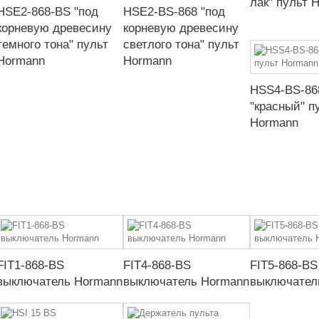
лак" пульт 
HSE2-868-BS "под
HSE2-BS-868 "под
корневую древесину
корневую древесину
темного тона" пульт
светлого тона" пульт
Hormann
Hormann
HSS4-BS-86
"красный" п
Hormann
FIT1-868-BS
FIT4-868-BS
FIT5-868-BS
выключатель Hormann
выключатель Hormann
выключател