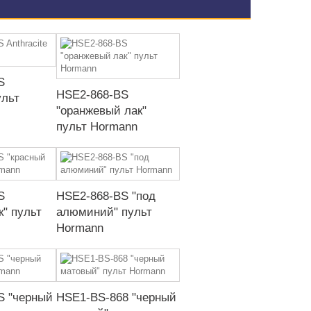
S
HSE2-868-BS
ульт
"оранжевый лак"
пульт Hormann
S
HSE2-868-BS "под
к" пульт
алюминий" пульт
Hormann
S "черный
HSE1-BS-868 "черный