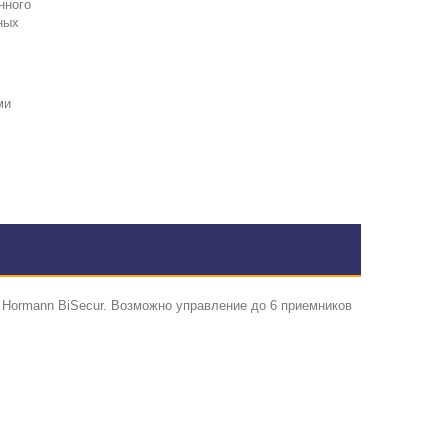
нного
ных
ми
Hormann BiSecur. Возможно управление до 6 приемников