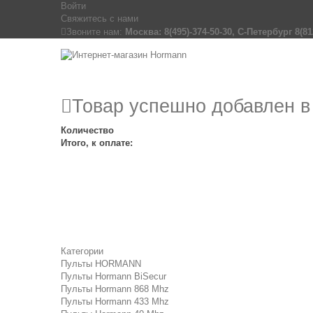
Войти
Свяжитесь с нами
Звоните нам:
Москва: 8(495)-374-50-30, С-Петербург 8(81
Товар успешно добавлен в
Количество
Итого, к оплате:
Категории
Пульты HORMANN
Пульты Hormann BiSecur
Пульты Hormann 868 Mhz
Пульты Hormann 433 Mhz