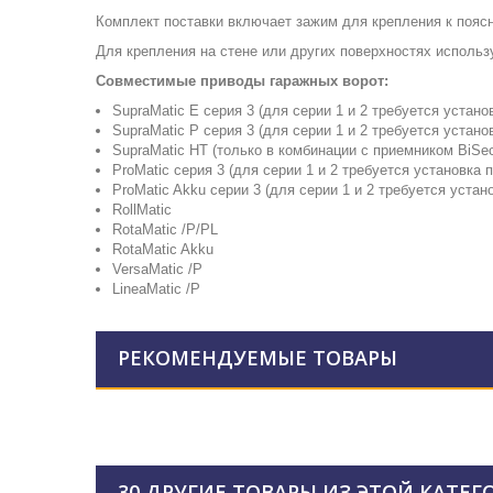
Комплект поставки включает зажим для крепления к пояс
Для крепления на стене или других поверхностях исполь
Совместимые приводы гаражных ворот:
SupraMatic E серия 3 (для серии 1 и 2 требуется устано
SupraMatic P серия 3 (для серии 1 и 2 требуется устано
SupraMatic HT (только в комбинации с приемником BiSec
ProMatic серия 3 (для серии 1 и 2 требуется установка 
ProMatic Akku серии 3 (для серии 1 и 2 требуется устан
RollMatic
RotaMatic /P/PL
RotaMatic Akku
VersaMatic /P
LineaMatic /P
РЕКОМЕНДУЕМЫЕ ТОВАРЫ
30 ДРУГИЕ ТОВАРЫ ИЗ ЭТОЙ КАТЕГ