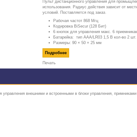
Пульт дистанционного управления для промыщле
использования. Радиус действия зависит от мест
условий. Поставляется под заказ.
Рабочая частот 868 Мгц
Кодировка BiSecur (128 Бит)
6 кнопок для управления макс. 6 приемника
Батарейка: тип АAA/LR03 1,5 В кол-во 2 шт.
Размеры: 90 × 50 × 25 мм
Подробнее
Печать
 управления внешними и встроенными в блоки управления, примниками 