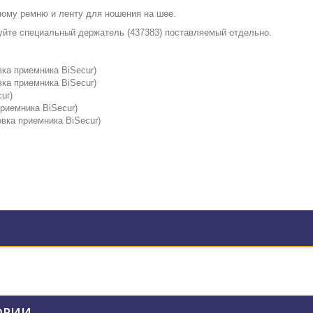
ному ремню и ленту для ношения на шее.
зуйте специальный
держатель (
437383
)
поставляемый отдельно.
вка приемника BiSecur)
вка приемника BiSecur)
ur)
приемника BiSecur)
овка приемника BiSecur)
ОРИИ