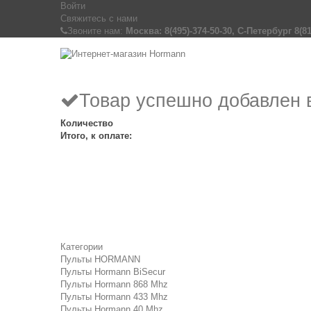
Войти
Свяжитесь с нами
Звоните нам:
Москва: 8(495)-374-50-30, С-Петербург 8(81
Товар успешно добавлен 
Количество
Итого, к оплате:
Категории
Пульты HORMANN
Пульты Hormann BiSecur
Пульты Hormann 868 Mhz
Пульты Hormann 433 Mhz
Пульты Hormann 40 Mhz