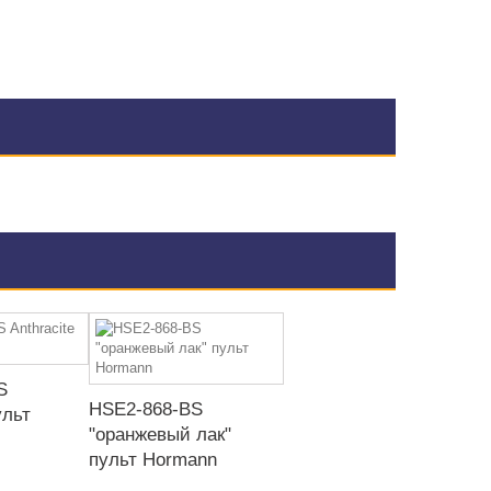
S
HSE2-868-BS
ульт
"оранжевый лак"
пульт Hormann