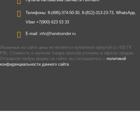
Телефоны:
8-(495)-374-50-30, 8-(812)-313-23-73, WhatsApp,
Viber +7(900) 623 53 33
E-mail:
info@handsender.ru
Указанные на сайте цены не являются публичной офертой (ст.435 ГК
РФ). Стоимость и наличие товара просьба уточнять в офисах продаж.
Отправляя любую форму на сайте, вы соглашаетесь с
политикой
конфиденциальности данного сайта.