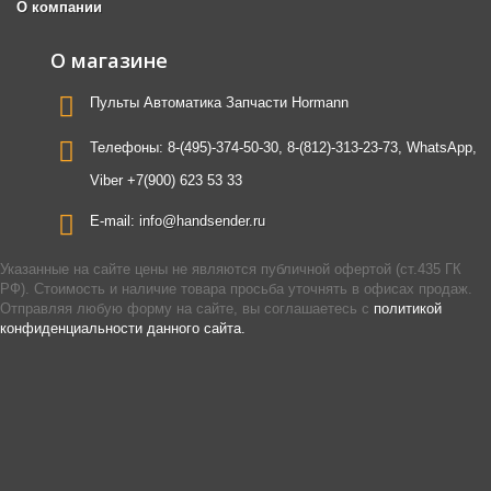
О компании
О магазине
Пульты Автоматика Запчасти Hormann
Телефоны:
8-(495)-374-50-30, 8-(812)-313-23-73, WhatsApp,
Viber +7(900) 623 53 33
E-mail:
info@handsender.ru
Указанные на сайте цены не являются публичной офертой (ст.435 ГК
РФ). Стоимость и наличие товара просьба уточнять в офисах продаж.
Отправляя любую форму на сайте, вы соглашаетесь с
политикой
конфиденциальности данного сайта.