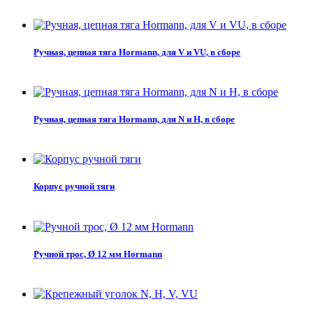
Ручная, цепная тяга Hormann, для V и VU, в сборе
Ручная, цепная тяга Hormann, для N и H, в сборе
Корпус ручной тяги
Ручной трос, Ø 12 мм Hormann