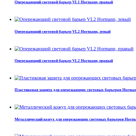
Опережающий световой барьер VL1 Hormann, правый
Опережающий световой барьер VL2 Hormann, левый
Опережающий световой барьер VL2 Hormann, правый
Пластиковая защита для опережающих световых барьеров Horma
Металлический кожух для опережающих световых барьеров Horm