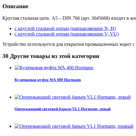
Описание
Круглая стальная цепь A5 – DIN 766 (арт. 3045668) входит в к
с круглой стальной цепью (направляющие N, H)
с круглой стальной цепью (направляющие V, VU)
Устройство используется для открытия промышленных ворот 
30 Другие товары из этой категории
Кулачковая муфта WA 400 Hormann
Опережающий световой барьер VL1 Hormann, левый