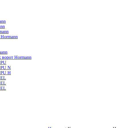
ann
ann
mann
 Hormann
mann
х ворот Hormann
 PU
5 PU N
5 PU H
SEL
SEL
SEL