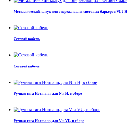
Металлический кожух для опережающих световых барьеров VL2 
Сетевой кабель
Сетевой кабель
Ручная тяга Hormann, для N и H, в сборе
Ручная тяга Hormann, для V и VU, в сборе