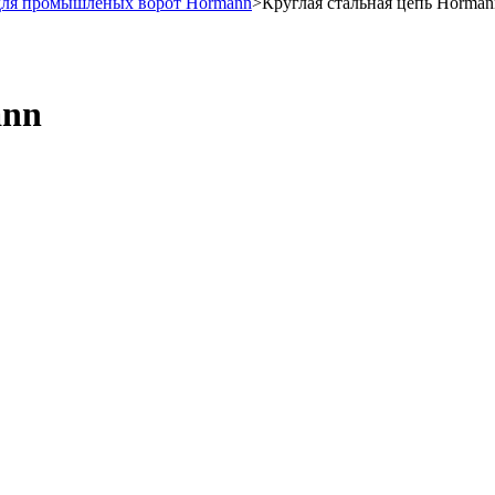
для промышленых ворот Hormann
>
Круглая стальная цепь Horman
ann