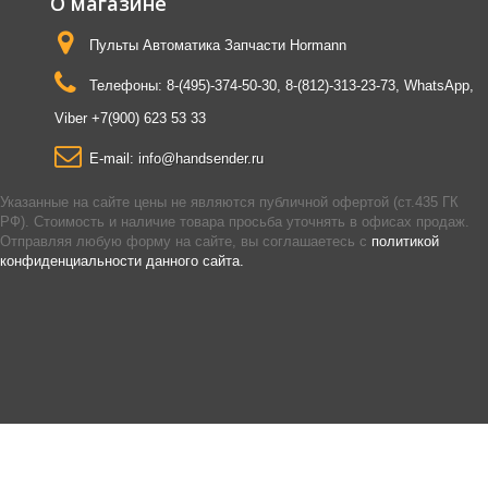
О магазине
Пульты Автоматика Запчасти Hormann
Телефоны:
8-(495)-374-50-30, 8-(812)-313-23-73, WhatsApp,
Viber +7(900) 623 53 33
E-mail:
info@handsender.ru
Указанные на сайте цены не являются публичной офертой (ст.435 ГК
РФ). Стоимость и наличие товара просьба уточнять в офисах продаж.
Отправляя любую форму на сайте, вы соглашаетесь с
политикой
конфиденциальности данного сайта.