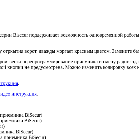
 серии Bisecur поддерживает возможность одновременной работы
ку отркытия ворот, дважды моргает красным цветом. Замените б
произвести перепрограммирование приемника и смену радиокода в
кнопки не предусмотрена. Можно изменить кодировку всех кноп
струкция
.
видео инструкция
.
а приемника BiSecur)
а приемника BiSecur)
ur)
иемника BiSecur)
ка приемника BiSecur)