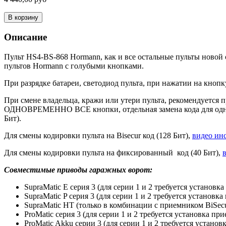
В корзину
Описание
Пульт HS4-BS-868 Hormann, как и все остальные пульты новой
пультов Hormann с голубыми кнопками.
При разрядке батареи, светодиод пульта, при нажатии на кноп
При смене владельца, кражи или утери пульта, рекомендуется 
ОДНОВРЕМЕННО ВСЕ кнопки, отдельная замена кода для одной 
Бит).
Для смены кодировки пульта на Bisecur код (128 Бит),
видео ин
Для смены кодировки пульта на фиксированный код (40 Бит),
Совместимые приводы гаражных ворот:
SupraMatic E серия 3 (для серии 1 и 2 требуется установк
SupraMatic P серия 3 (для серии 1 и 2 требуется установк
SupraMatic HT (только в комбинации с приемником BiSec
ProMatic серия 3 (для серии 1 и 2 требуется установка пр
ProMatic Akku серии 3 (для серии 1 и 2 требуется установ