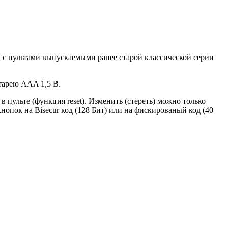
 с пультами выпускаемыми ранее старой классической серии
атарею AAA 1,5 B.
 пульте (функция reset). Изменить (стереть) можно только
ок на Bisecur код (128 Бит) или на фискированый код (40